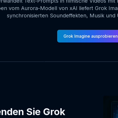
rwandelt Text-Prompts in filmische Videos mit
ben vom Aurora-Modell von xAI liefert Grok Im
synchronisierten Soundeffekten, Musik un
Grok Imagine ausprobieren
nden Sie Grok