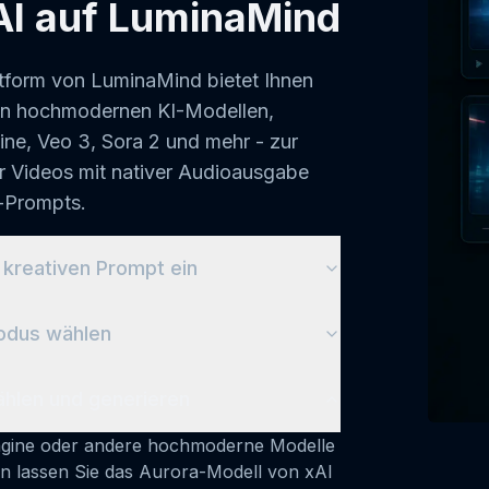
AI auf LuminaMind
ttform von LuminaMind bietet Ihnen
n hochmodernen KI-Modellen,
ine, Veo 3, Sora 2 und mehr - zur
er Videos mit nativer Audioausgabe
-Prompts.
 kreativen Prompt ein
kreative Vision durch detaillierte Text-
n Sie Szenen, Charaktere, Aktionen und
tile mit bis zu 10.000 Zeichen, damit
m Leben erweckt.