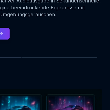
 nativer Audioausgabe in Sekundenschnelle.
agine beeindruckende Ergebnisse mit
d Umgebungsgeräuschen.