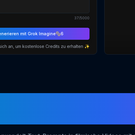
37
/5000
nerieren mit
Grok Imagine
6
ich an, um kostenlose Credits zu erhalten ✨
rok Imagine KI-Vide
Angetrieben vo