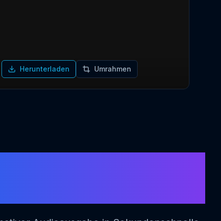
Herunterladen
Umrahmen
o-Generator -
n Aurora