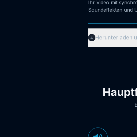
Generierungsm
KI-Modell ausw
Herunterladen u
Haupt
E