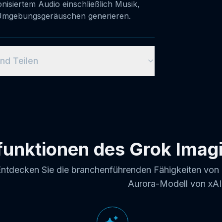
odus wählen
ählen und generieren
nd Teilen
funktionen des Grok Imag
ntdecken Sie die branchenführenden Fähigkeiten von
Aurora-Modell von xAI