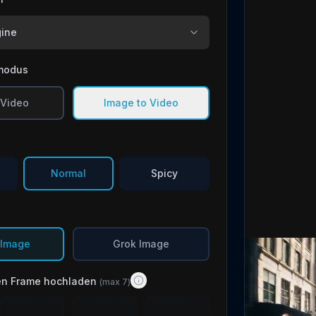
gine
modus
 Video
Image to Video
Normal
Spicy
 Image
Grok Image
ten Frame hochladen
(max 7)