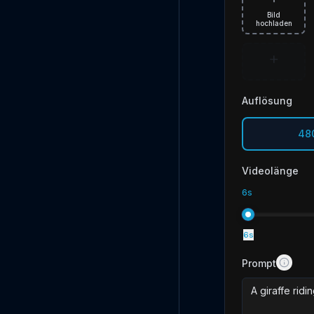
Bild
hochladen
+
Auflösung
48
Videolänge
6
s
6
s
Prompt