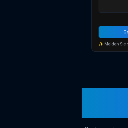
Ge
✨ Melden Sie s
G