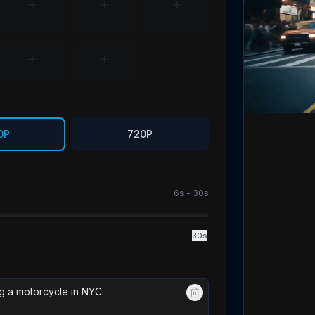
+
+
+
+
+
0P
720P
6s - 30s
30
s