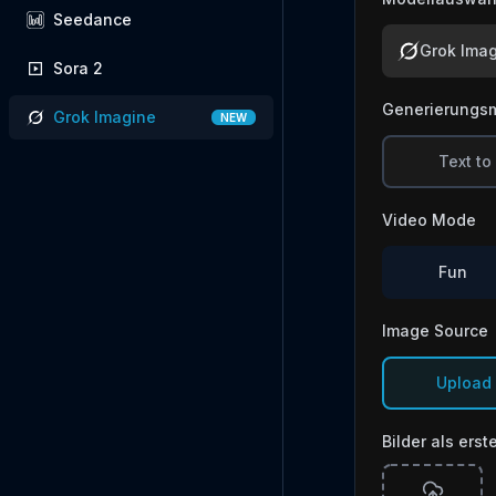
Seedance
Grok Ima
Sora 2
Generierungs
Grok Imagine
NEW
Text to
Video Mode
Fun
Image Source
Upload
Bilder als ers