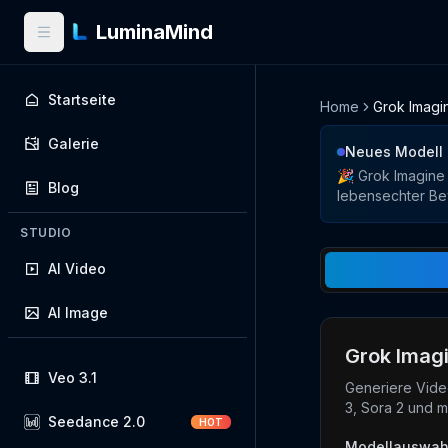
LuminaMind
Startseite
Home
Grok Imagi
Galerie
Neues Modell
🎉 Grok Imagine 
Blog
lebensechter Be
STUDIO
AI Video
AI Image
Grok Imag
Veo 3.1
Generiere Vide
3, Sora 2 und m
Seedance 2.0
HOT
Modellauswah