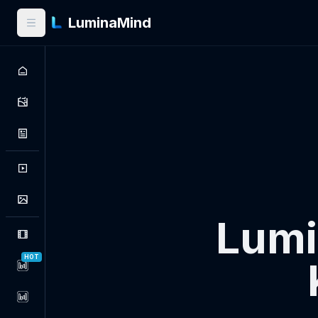
LuminaMind
Lumi
HOT