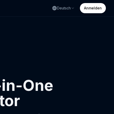
Deutsch
Anmelden
-in-One
tor