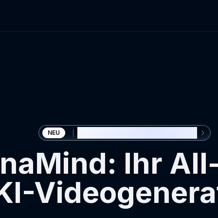
🎉 Seedance 2.0 jetzt verfügbar
NEU
naMind: Ihr
All
KI-Videogenera