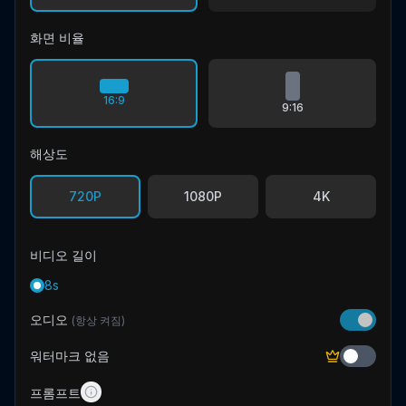
화면 비율
16:9
9:16
해상도
720P
1080P
4K
비디오 길이
8s
오디오
(항상 켜짐)
워터마크 없음
프롬프트